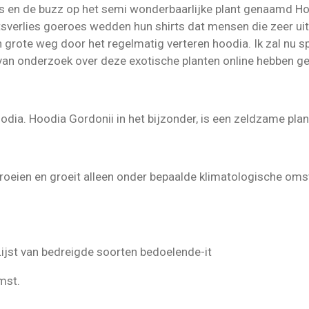
ws en de buzz op het semi wonderbaarlijke plant genaamd H
tsverlies goeroes wedden hun shirts dat mensen die zeer uit
grote weg door het regelmatig verteren hoodia. Ik zal nu sp
n van onderzoek over deze exotische planten online hebben g
odia. Hoodia Gordonii in het bijzonder, is een zeldzame plant
groeien en groeit alleen onder bepaalde klimatologische om
ijst van bedreigde soorten bedoelende-it
mst.