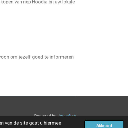
t kopen van nep Hoodia bij uw lokale
woon om jezelf goed te informeren
Powered by
JouwWeb
en van de site gaat u hiermee
Akkoord